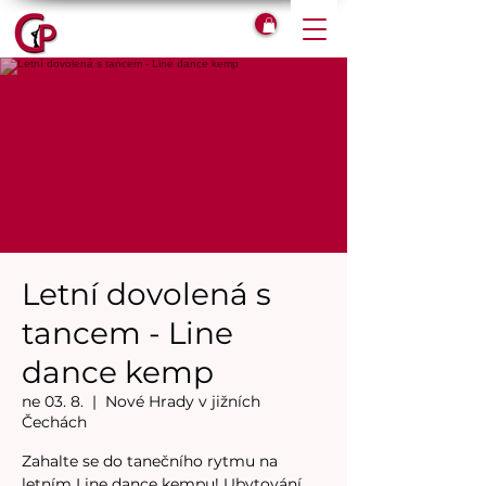
Letní dovolená s
tancem - Line
dance kemp
ne 03. 8.
  |  
Nové Hrady v jižních
Čechách
Zahalte se do tanečního rytmu na
letním Line dance kempu! Ubytování