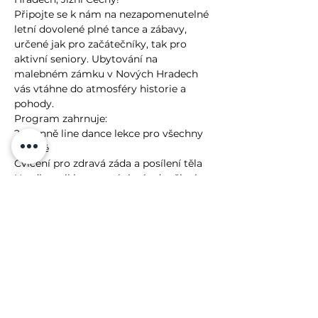
Připojte se k nám na nezapomenutelné 
letní dovolené plné tance a zábavy, 
určené jak pro začátečníky, tak pro 
aktivní seniory. Ubytování na 
malebném zámku v Nových Hradech 
vás vtáhne do atmosféry historie a 
pohody.
Program zahrnuje:
2x denně line dance lekce pro všechny 
úrovně
Cvičení pro zdravá záda a posílení těla
Nordic walking pro aktivní odpočinek v 
přírodě
Více
Lenka Fasnerová