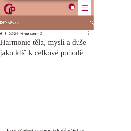
Příspěvek
6. 8. 2024
Minut čtení: 2
Harmonie těla, mysli a duše
jako klíč k celkové pohodě
Jistě všichni tušíme, jak důležitá je 