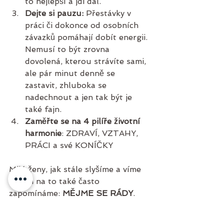
to nejlepší a jdi dál.
Dejte si pauzu:
 Přestávky v 
práci či dokonce od osobních 
závazků pomáhají dobít energii. 
Nemusí to být zrovna 
dovolená, kterou strávíte sami, 
ale pár minut denně se 
zastavit, zhluboka se 
nadechnout a jen tak být je 
také fajn.
Zaměřte se na 4 pilíře životní 
harmonie
: ZDRAVÍ, VZTAHY, 
PRÁCI a své KONÍČKY
Milé ženy, jak stále slyšíme a víme 
to, jen na to také často 
zapomínáme: 
MĚJME SE RÁDY
.
Přečtěte si také, jaké jsou 
základní 