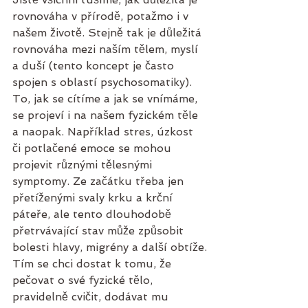
rovnováha v přírodě, potažmo i v 
našem životě. Stejně tak je důležitá 
rovnováha mezi naším tělem, myslí 
a duší (tento koncept je často 
spojen s oblastí psychosomatiky). 
To, jak se cítíme a jak se vnímáme, 
se projeví i na našem fyzickém těle 
a naopak. Například stres, úzkost 
či potlačené emoce se mohou 
projevit různými tělesnými 
symptomy. Ze začátku třeba jen 
přetíženými svaly krku a krční 
páteře, ale tento dlouhodobě 
přetrvávající stav může způsobit 
bolesti hlavy, migrény a další obtíže.
Tím se chci dostat k tomu, že 
pečovat o své fyzické tělo, 
pravidelně cvičit, dodávat mu 