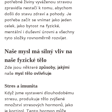
potřebné živiny vyváženou stravou 
zpravidla nestačí k tomu, abychom 
došli do stavu zdraví a pohody. Je 
potřeba začít se vnímat jako jeden 
celek, jako bytost na fyzické, 
mentální i duševní úrovni a všechny 
tyto složky rovnoměrně rozvíjet.  
Naše mysl má silný vliv na 
naše fyzické tělo
Zde jsou některé 
způsoby, jakými
naše 
mysl tělo ovlivňuje
:
Stres a imunita
Když jsme vystaveni dlouhodobému 
stresu, produkuje tělo zvýšené 
množství stresových hormonů, jako 
je kortizol. Tento hormon může 