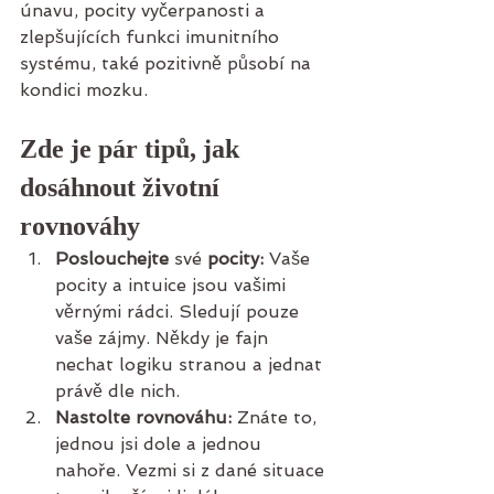
únavu, pocity vyčerpanosti a 
zlepšujících funkci imunitního 
systému, také pozitivně působí na 
kondici mozku.
Zde je pár tipů, jak 
dosáhnout životní 
rovnováhy
Poslouchejte
 své 
pocity:
 Vaše 
pocity a intuice jsou vašimi 
věrnými rádci. Sledují pouze 
vaše zájmy. Někdy je fajn 
nechat logiku stranou a jednat 
právě dle nich.
Nastolte rovnováhu:
 Znáte to, 
jednou jsi dole a jednou 
nahoře. Vezmi si z dané situace 