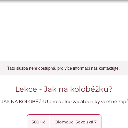
U3V
Line Dance
Paddleboard
Události
Slu
Tato služba není dostupná, pro více informací nás kontaktujte.
Lekce - Jak na koloběžku?
e JAK NA KOLOBĚŽKU pro úplné začátečníky včetně zapů
300
českých
300 Kč
Olomouc, Sokolská 7
korun