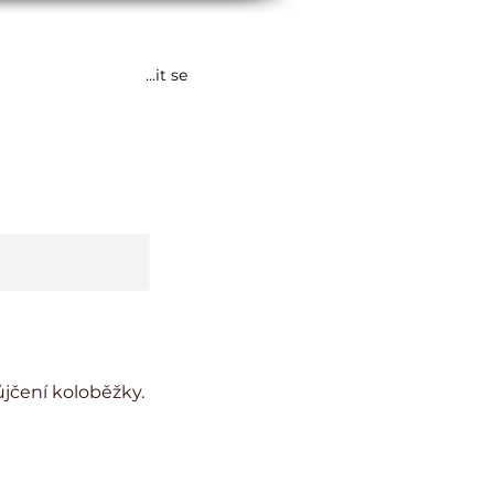
Přihlásit se
žby
Více
jčení koloběžky.