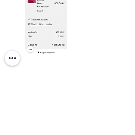
Krok č.7
Do políčka, které se vám ukáže po
kliknutí vložte kupón pro danou
kategorii (e-shop/lekce)