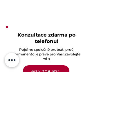
na míru
Konzultace zdarma po
telefonu!
Pojďme společně probrat, proč
Permanento je právě pro Vás! Zavolejte
mi :)
604 208 821
V případě, že vám to nevezmu,
tak mi napište SMS ohledně
"Paddleboardu" a zavolám
jakmile budu mít čast
Facebooková skupina -
Paddleboarding s Lenkou