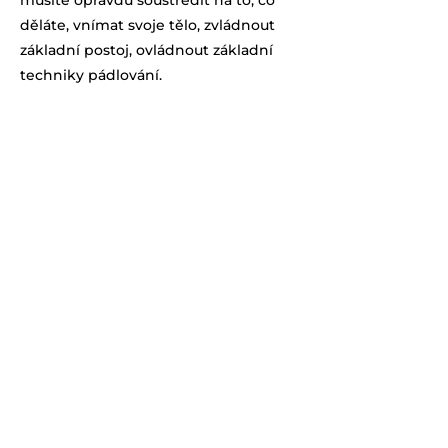
musíte opravdu soustředit na to, co
děláte, vnímat svoje tělo, zvládnout
základní postoj, ovládnout základní
techniky pádlování.
Co musím splňovat?
Být plavec
Vhodné pro všechny věkové
skupiny, od dětí po seniory
Co se naučím?
Osvojení technik pádlování:
V sedu
V kleku
Ve stoji
Znalost základů bezpečného
chování na vodě
Umění návratu na prkno po pádu
do vody
Chuť učit se a bavit se