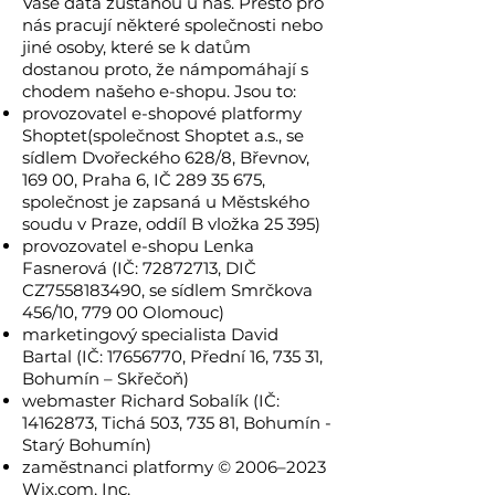
Vaše data zůstanou u nás. Přesto pro
nás pracují některé společnosti nebo
jiné osoby, které se k datům
dostanou proto, že námpomáhají s
chodem našeho e-shopu. Jsou to:
provozovatel e-shopové platformy
Shoptet(společnost Shoptet a.s., se
sídlem Dvořeckého 628/8, Břevnov,
169 00, Praha 6, IČ
289 35 675
,
společnost je zapsaná u Městského
soudu v Praze, oddíl B vložka 25 395)
provozovatel e-shopu Lenka
Fasnerová (IČ:
72872713
, DIČ
CZ7558183490, se sídlem Smrčkova
456/10, 779 00 Olomouc)
marketingový specialista David
Bartal (IČ:
17656770
, Přední 16, 735 31,
Bohumín – Skřečoň)
webmaster Richard Sobalík (IČ:
14162873
, Tichá 503, 735 81, Bohumín -
Starý Bohumín)
zaměstnanci platformy © 2006–2023
Wix.com, Inc.