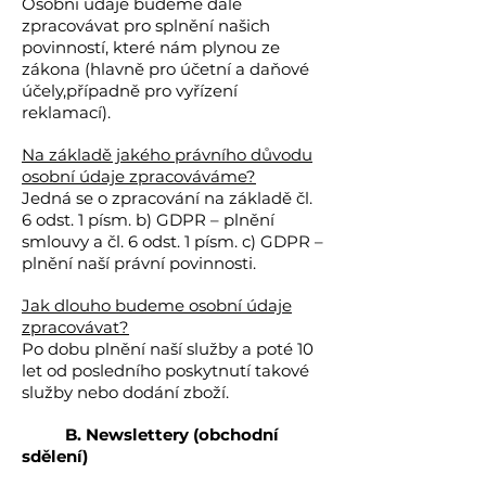
Osobní údaje budeme dále
zpracovávat pro splnění našich
povinností, které nám plynou ze
zákona (hlavně pro účetní a daňové
účely,případně pro vyřízení
reklamací).
Na základě jakého právního důvodu
osobní údaje zpracováváme?
Jedná se o zpracování na základě čl.
6 odst. 1 písm. b) GDPR – plnění
smlouvy a čl. 6 odst. 1 písm. c) GDPR –
plnění naší právní povinnosti.
Jak dlouho budeme osobní údaje
zpracovávat?
Po dobu plnění naší služby a poté 10
let od posledního poskytnutí takové
služby nebo dodání zboží.
B. Newslettery (obchodní
sdělení)