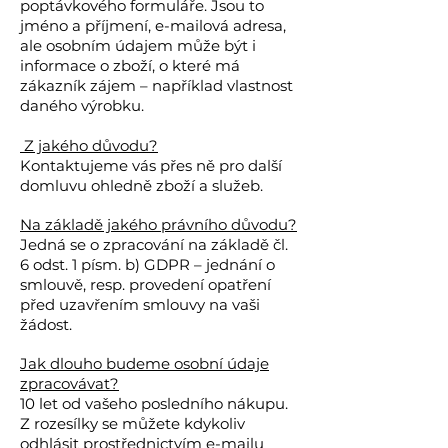
poptávkového formuláře. Jsou to
jméno a příjmení, e-mailová adresa,
ale osobním údajem může být i
informace o zboží, o které má
zákazník zájem – například vlastnost
daného výrobku.
Z jakého důvodu?
Kontaktujeme vás přes ně pro další
domluvu ohledně zboží a služeb.
Na základě jakého právního důvodu?
Jedná se o zpracování na základě čl.
6 odst. 1 písm. b) GDPR – jednání o
smlouvě, resp. provedení opatření
před uzavřením smlouvy na vaši
žádost.
Jak dlouho budeme osobní údaje
zpracovávat?
10 let od vašeho posledního nákupu.
Z rozesílky se můžete kdykoliv
odhlásit prostřednictvím e-mailu