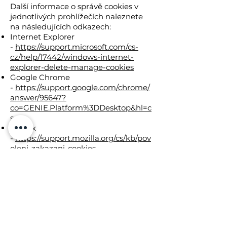
Další informace o správě cookies v
jednotlivých prohlížečích naleznete
na následujících odkazech:
Internet Explorer
-
https://support.microsoft.com/cs-
cz/help/17442/windows-internet-
explorer-delete-manage-cookies
Google Chrome
-
https://support.google.com/chrome/
answer/95647?
co=GENIE.Platform%3DDesktop&hl=c
s
Firefox
-
https://support.mozilla.org/cs/kb/pov
oleni-zakazani-cookies
Safari -
https://support.apple.com/cs-
cz/guide/safari/sfri11471/mac
Opera
-
https://help.opera.com/cs/latest/secu
rity-and-privacy/
Microsoft Edge
-
https://docs.microsoft.com/cs-