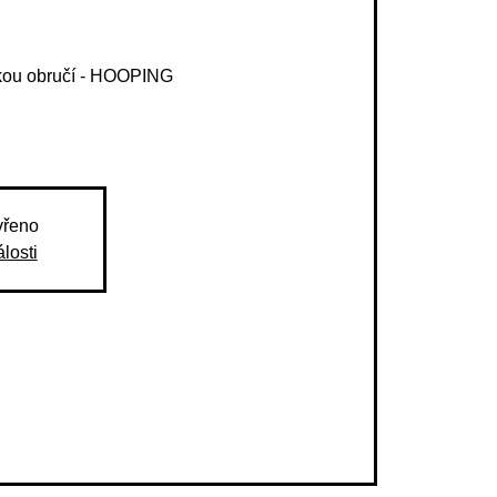
elkou obručí - HOOPING
vřeno
losti