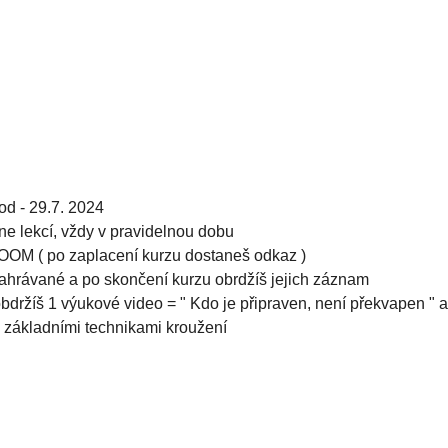
od - 29.7. 2024
ne lekcí, vždy v pravidelnou dobu
ZOOM ( po zaplacení kurzu dostaneš odkaz )
hrávané a po skončení kurzu obrdžíš jejich záznam
držíš 1 výukové video = " Kdo je připraven, není překvapen " a 
u základními technikami kroužení