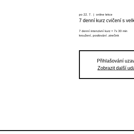
po 22. 7.
  |  
online lekce
7 denní kurz cvičení s v
7 denní intenzivní kurz = 7x 30 min
kroužení, posilování ,strečink
Přihlašování uza
Zobrazit další udá