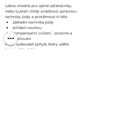
Lekce vhodná pro úplné začátečníky, 
nebo ty,kteří chtějí zvládnout správnou 
techniky jízdy a protáhnout si tělo
základní technika jízdy
střídání nouhou
kompenzační cvičení - strečink a 
posilování
Pojď  vyzkoušet pohyb, který udělá 
tvému tělu dobře.
Více
Lenka Fasnerová
IČO:
228 512 24
+420 774 004 641
Sokolská 7, Olomouc, 779 00
Veškerá práva vyhrazena