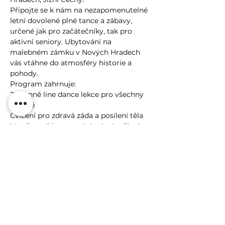
Připojte se k nám na nezapomenutelné 
letní dovolené plné tance a zábavy, 
určené jak pro začátečníky, tak pro 
aktivní seniory. Ubytování na 
malebném zámku v Nových Hradech 
vás vtáhne do atmosféry historie a 
pohody.
Program zahrnuje:
2x denně line dance lekce pro všechny 
úrovně
Cvičení pro zdravá záda a posílení těla
Nordic walking pro aktivní odpočinek v 
přírodě
Více
Lenka Fasnerová