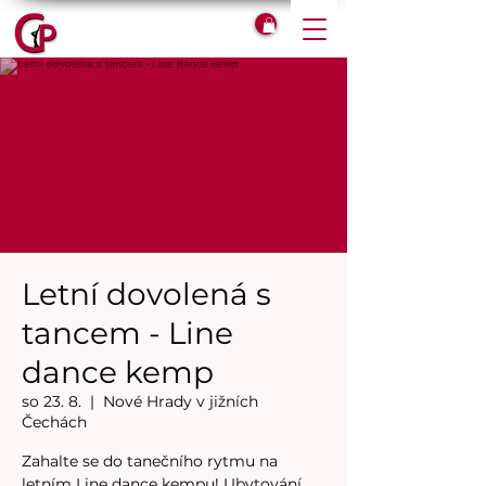
Letní dovolená s
tancem - Line
dance kemp
so 23. 8.
  |  
Nové Hrady v jižních
Čechách
Zahalte se do tanečního rytmu na
letním Line dance kempu! Ubytování