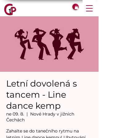
Letní dovolená s
tancem - Line
dance kemp
ne 09. 8.
  |  
Nové Hrady v jižních
Čechách
Zahalte se do tanečního rytmu na
letním Line dance kempu! Ubytování