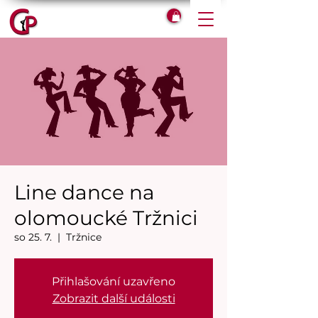
Line dance na
olomoucké Tržnici
so 25. 7.
  |  
Tržnice
Přihlašování uzavřeno
Zobrazit další události