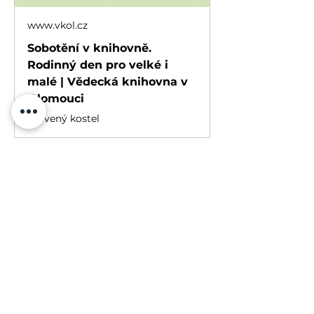
www.vkol.cz
Sobotění v knihovně.
Rodinný den pro velké i
malé | Vědecká knihovna v
Olomouci
Červený kostel
Více
Lenka Fasnerová
IČO:
228 512 24
+420 774 004 641
Sokolská 7, Olomouc, 779 00