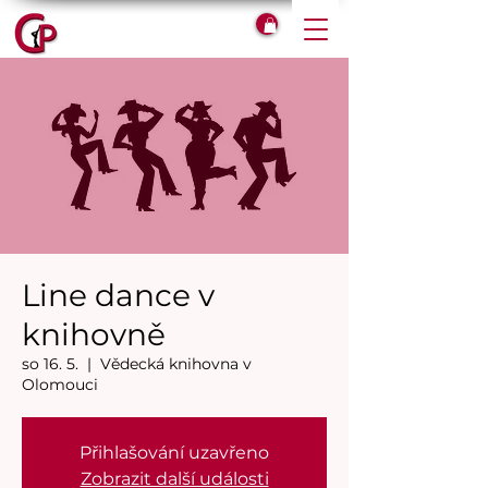
Line dance v
knihovně
so 16. 5.
  |  
Vědecká knihovna v
Olomouci
Přihlašování uzavřeno
Zobrazit další události