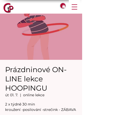
Prázdninové ON-
LINE lekce
HOOPINGU
út 01. 7.
  |  
online lekce
2 x týdně 30 min
kroužení -posilování -strečink - ZÁBAVA