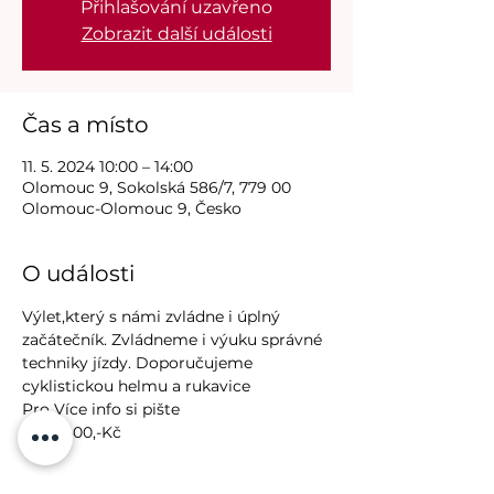
Přihlašování uzavřeno
Zobrazit další události
Čas a místo
11. 5. 2024 10:00 – 14:00
Olomouc 9, Sokolská 586/7, 779 00
Olomouc-Olomouc 9, Česko
O události
Výlet,který s námi zvládne i úplný 
začátečník. Zvládneme i výuku správné 
techniky jízdy. Doporučujeme 
cyklistickou helmu a rukavice
Pro Více info si pište
cena 400,-Kč