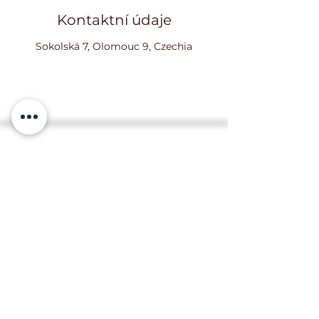
Kontaktní údaje
Sokolská 7, Olomouc 9, Czechia
Lenka Fasnerová
IČO:
228 512 24
+420 774 004 641
Sokolská 7, Olomouc, 779 00
Veškerá práva vyhrazena
pro Centrum Pohybu z. s.
Obchodní podmínky
Zásady ochrany osobních
údajů (GDPR)
Tento web zpracovala
společnost
Rokkr
.