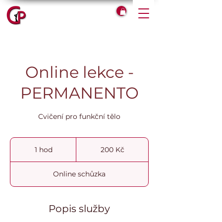
Online lekce -
PERMANENTO
Cvičení pro funkční tělo
200
českých
1 hod
1
200 Kč
korun
h
o
Online schůzka
Popis služby