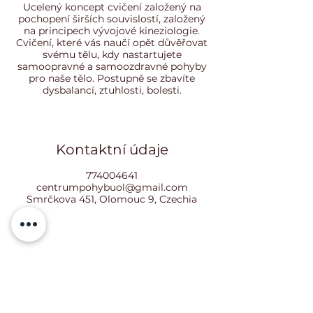
Ucelený koncept cvičení založený na
pochopení širších souvislostí, založený
na principech vývojové kineziologie.
Cvičení, které vás naučí opět důvěřovat
svému tělu, kdy nastartujete
samoopravné a samoozdravné pohyby
pro naše tělo. Postupně se zbavíte
dysbalancí, ztuhlosti, bolesti.
Kontaktní údaje
774004641
centrumpohybuol@gmail.com
Smrčkova 451, Olomouc 9, Czechia
Lenka Fasnerová
IČO:
228 512 24