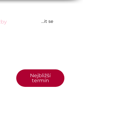
Přihlásit se
žby
Více
Nejbližší
termín