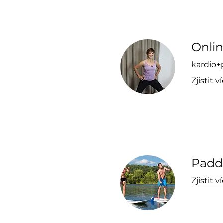
Onli
kardio+
Zjistit v
Padd
Zjistit v