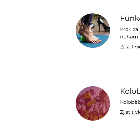
Funk
Krok za
nohám
Zjistit v
Kolob
Koloběžk
Zjistit v