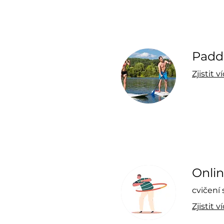
Padd
Zjistit v
Onli
cvičení 
Zjistit v