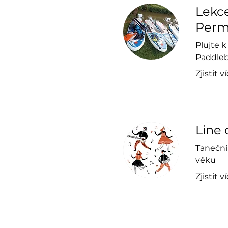
Lekce
Perm
Plujte k
Paddleb
Zjistit v
Line
Taneční
věku
Zjistit v