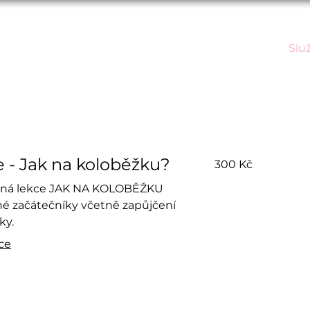
U3V
Line Dance
Paddleboard
Události
Slu
300
 - Jak na koloběžku?
300 Kč
českých
korun
lná lekce JAK NA KOLOBĚŽKU
né začátečníky včetně zapůjčení
ky.
íce