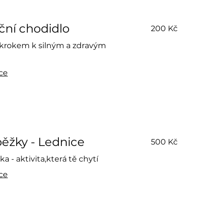
200
ční chodidlo
200 Kč
českých
korun
 krokem k silným a zdravým
íce
500
ěžky - Lednice
500 Kč
českých
korun
a - aktivita,která tě chytí
íce