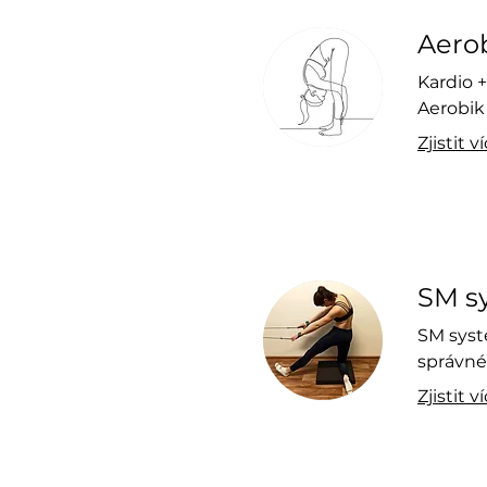
Aero
Kardio +
Aerobik
Zjistit v
SM s
SM syst
správné
Zjistit v