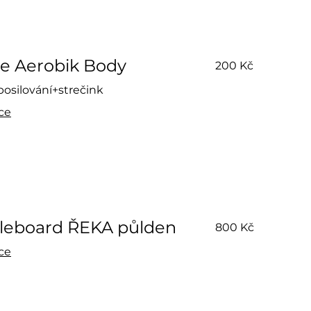
200
ne Aerobik Body
200 Kč
českých
korun
posilování+strečink
íce
800
leboard ŘEKA půlden
800 Kč
českých
korun
íce