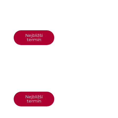
Nejbližší
termín
Nejbližší
termín