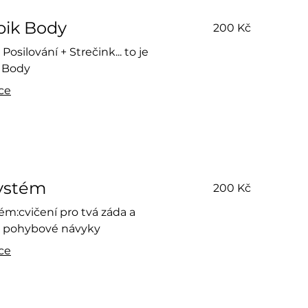
200
bik Body
200 Kč
českých
korun
 Posilování + Strečink... to je
 Body
íce
200
ystém
200 Kč
českých
korun
ém:cvičení pro tvá záda a
 pohybové návyky
íce