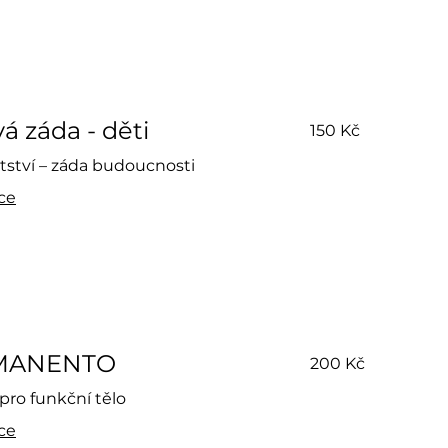
150
á záda - děti
150 Kč
českých
korun
tství – záda budoucnosti
íce
200
MANENTO
200 Kč
českých
korun
pro funkční tělo
íce