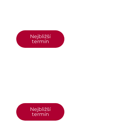
Nejbližší
termín
Nejbližší
termín