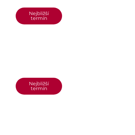
Nejbližší
termín
Nejbližší
termín