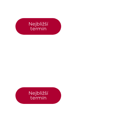
Nejbližší
termín
Nejbližší
termín