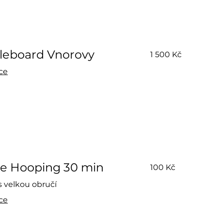
1 500
leboard Vnorovy
1 500 Kč
českých
korun
íce
100
ne Hooping 30 min
100 Kč
českých
korun
s velkou obručí
íce