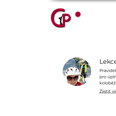
Permanento
Lekce
Pravide
pro úpl
koloběž
Zjistit v