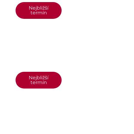
Nejbližší
termín
Nejbližší
termín