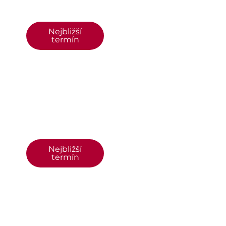
Nejbližší
termín
Nejbližší
termín