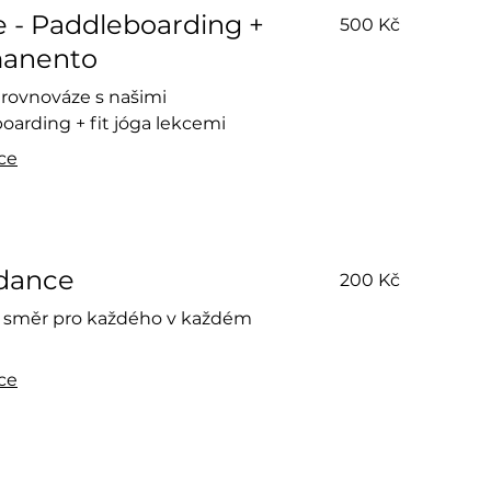
500
 - Paddleboarding +
500 Kč
českých
korun
anento
 rovnováze s našimi
oarding + fit jóga lekcemi
íce
200
 dance
200 Kč
českých
korun
 směr pro každého v každém
íce