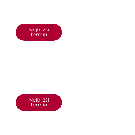
Nejbližší
termín
Nejbližší
termín