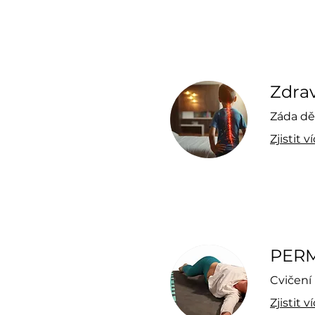
Zdrav
Záda dě
Zjistit v
PER
Cvičení 
Zjistit v