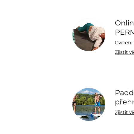
Onlin
PER
Cvičení 
Zjistit v
Padd
přeh
Zjistit v