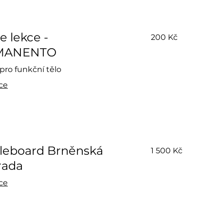
200
e lekce -
200 Kč
českých
korun
MANENTO
pro funkční tělo
íce
1 500
leboard Brněnská
1 500 Kč
českých
korun
rada
íce